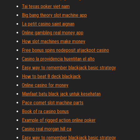
Tai texas poker viet nam
Big bang theory slot machine app
La petit casino saint aignan
Online gambling real money app
How slot machines make money
Free bonus spins nodeposit atjackpot casino
Casino la providencia huentitan el alto
Easy way to remember blackjack basic strategy
How to beat 8 deck blackjack
Online casino for money
Manfaat batu black jack untuk kesehatan
Pace comet slot machine parts
Book of ra casino bonus
Example of rigged action online poker
Casino real morgan hill ca
Easy way to remember blackjack basic strategy